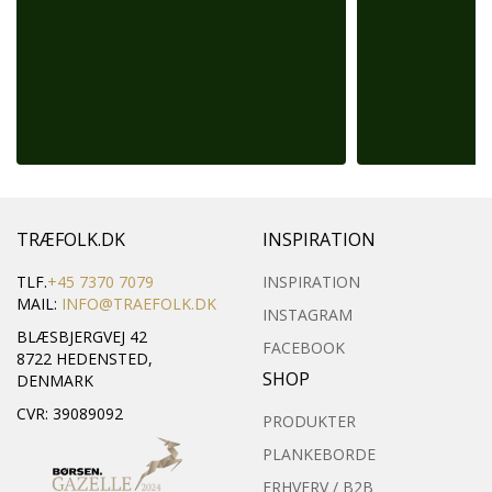
TRÆFOLK.DK
INSPIRATION
TLF.
+45 7370 7079
INSPIRATION
MAIL:
INFO@TRAEFOLK.DK
INSTAGRAM
BLÆSBJERGVEJ 42
FACEBOOK
8722 HEDENSTED,
SHOP
DENMARK
CVR: 39089092
PRODUKTER
PLANKEBORDE
ERHVERV / B2B