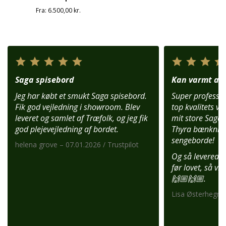
Fra:
6.500,00
kr.
Saga spisebord
Kan varmt anb
Jeg har købt et smukt Saga spisebord.
Super profession
Fik god vejledning i showroom. Blev
top kvalitets var
leveret og samlet af Træfolk, og jeg fik
mit store Saga 
god plejevejledning af bordet.
Thyra bænknin
sengeborde!
helena grove – 07.01.2026 / Trustpilot
Og så leverede 
før lovet, så vi
🙌🏼🙌🏼.
Lisa Østerhegn –