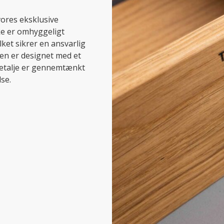
vores eksklusive
ke er omhyggeligt
ilket sikrer en ansvarlig
ken er designet med et
 detalje er gennemtænkt
se.