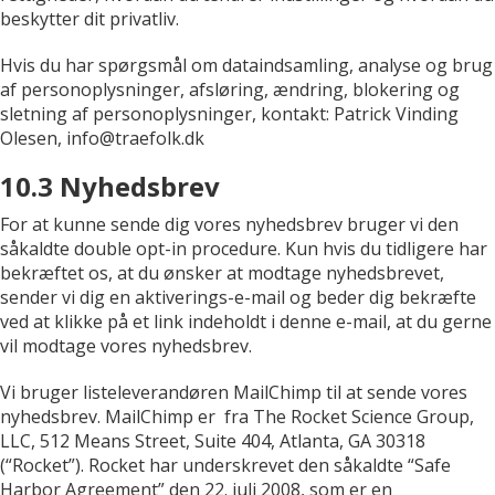
beskytter dit privatliv.
Hvis du har spørgsmål om dataindsamling, analyse og brug
af personoplysninger, afsløring, ændring, blokering og
sletning af personoplysninger, kontakt: Patrick Vinding
Olesen, info@traefolk.dk
10.3 Nyhedsbrev
For at kunne sende dig vores nyhedsbrev bruger vi den
såkaldte double opt-in procedure. Kun hvis du tidligere har
bekræftet os, at du ønsker at modtage nyhedsbrevet,
sender vi dig en aktiverings-e-mail og beder dig bekræfte
ved at klikke på et link indeholdt i denne e-mail, at du gerne
vil modtage vores nyhedsbrev.
Vi bruger listeleverandøren MailChimp til at sende vores
nyhedsbrev. MailChimp er fra The Rocket Science Group,
LLC, 512 Means Street, Suite 404, Atlanta, GA 30318
(“Rocket”). Rocket har underskrevet den såkaldte “Safe
Harbor Agreement” den 22. juli 2008, som er en