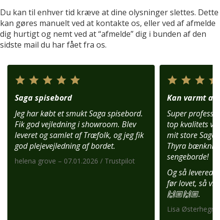
Du kan til enhver tid kræve at dine olysninger slettes. Dette
kan gøres manuelt ved at kontakte os, eller ved af afmelde
dig hurtigt og nemt ved at “afmelde” dig i bunden af den
sidste mail du har fået fra os.
Saga spisebord
Kan varmt anb
Jeg har købt et smukt Saga spisebord.
Super profession
Fik god vejledning i showroom. Blev
top kvalitets var
leveret og samlet af Træfolk, og jeg fik
mit store Saga 
god plejevejledning af bordet.
Thyra bænknin
sengeborde!
helena grove – 07.01.2026 / Trustpilot
Og så leverede 
før lovet, så vi
🙌🏼🙌🏼.
Lisa Østerhegn –