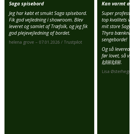
Saga spisebord
Kan varmt anb
Jeg har købt et smukt Saga spisebord.
Super profession
Fik god vejledning i showroom. Blev
top kvalitets var
leveret og samlet af Træfolk, og jeg fik
mit store Saga 
god plejevejledning af bordet.
Thyra bænknin
sengeborde!
helena grove – 07.01.2026 / Trustpilot
Og så leverede 
før lovet, så vi
🙌🏼🙌🏼.
Lisa Østerhegn –