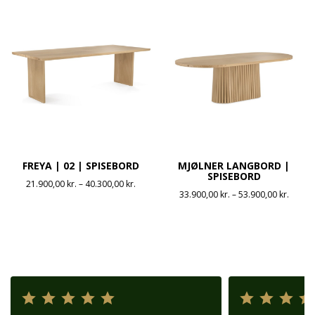
FREYA | 02 | SPISEBORD
MJØLNER LANGBORD |
SPISEBORD
Prisinterval:
21.900,00
kr.
–
40.300,00
kr.
Prisint
33.900,00
kr.
–
53.900,00
kr.
21.900,00 kr.
33.900
til
til
40.300,00 kr.
53.900