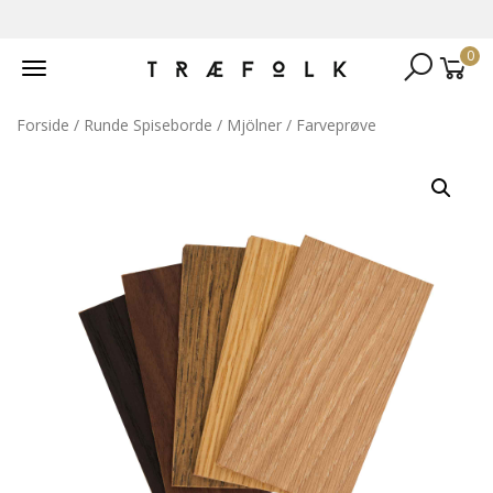
0
Toggle
navigation
Forside
/
Runde Spiseborde
/
Mjölner
/ Farveprøve