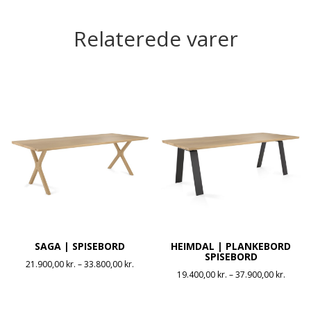
Relaterede varer
SAGA | SPISEBORD
HEIMDAL | PLANKEBORD
SPISEBORD
Prisinterval:
21.900,00
kr.
–
33.800,00
kr.
Prisint
19.400,00
kr.
–
37.900,00
kr.
21.900,00 kr.
19.400
til
til
33.800,00 kr.
37.900