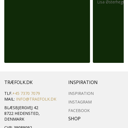
Lisa Østerhegn –
TRÆFOLK.DK
INSPIRATION
TLF.
+45 7370 7079
INSPIRATION
MAIL:
INFO@TRAEFOLK.DK
INSTAGRAM
BLÆSBJERGVEJ 42
FACEBOOK
8722 HEDENSTED,
SHOP
DENMARK
CVR: 39089092