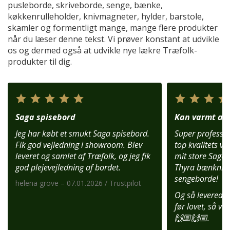
pusleborde, skriveborde, senge, bænke,
køkkenrulleholder, knivmagneter, hylder, barstole,
skamler og formentligt mange, mange flere produkter
når du læser denne tekst. Vi prøver konstant at udvikle
os og dermed også at udvikle nye lækre Træfolk-
produkter til dig.
Saga spisebord
Kan varmt anb
Jeg har købt et smukt Saga spisebord.
Super profession
Fik god vejledning i showroom. Blev
top kvalitets var
leveret og samlet af Træfolk, og jeg fik
mit store Saga 
god plejevejledning af bordet.
Thyra bænknin
sengeborde!
helena grove – 07.01.2026 / Trustpilot
Og så leverede 
før lovet, så vi
🙌🏼🙌🏼.