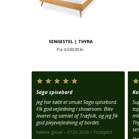
SENGESTEL | THYRA
Fra:
6.500,00
kr.
Saga spisebord
Ka
Jeg har købt et smukt Saga spisebord.
Sup
Fik god vejledning i showroom. Blev
top
leveret og samlet af Træfolk, og jeg fik
mit
god plejevejledning af bordet.
Th
se
helena grove – 07.01.2026 / Trustpilot