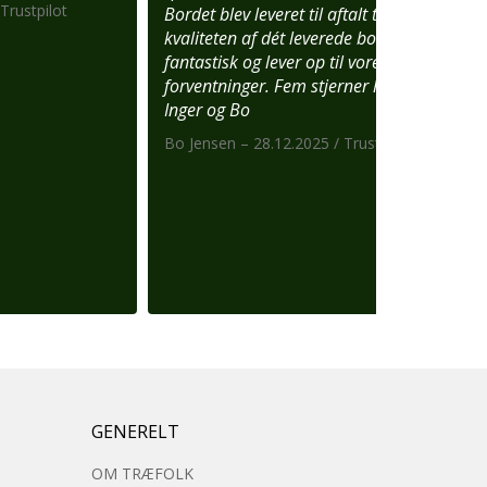
Trustpilot
Bordet blev leveret til aftalt tid og
kvaliteten af dét leverede bord er
fantastisk og lever op til vores høje
forventninger. Fem stjerner herfra 👍
Inger og Bo
Bo Jensen – 28.12.2025 / Trustpilot
GENERELT
OM TRÆFOLK