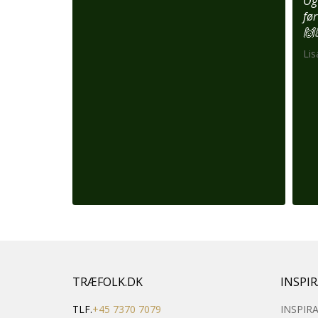
Og
før
🙌
Lis
TRÆFOLK.DK
INSPI
TLF.
+45 7370 7079
INSPIR