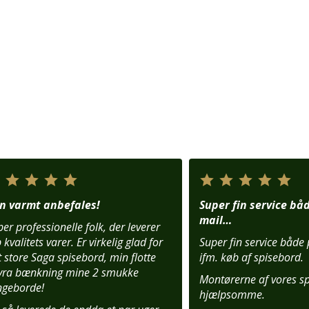
n varmt anbefales!
Super fin service bå
mail…
er professionelle folk, der leverer
 kvalitets varer. Er virkelig glad for
Super fin service både
 store Saga spisebord, min flotte
ifm. køb af spisebord.
yra bænkning mine 2 smukke
Montørerne af vores s
ngeborde!
hjælpsomme.