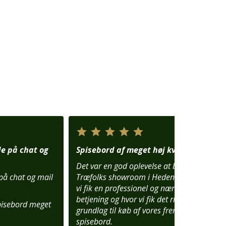
de på chat og
Spisebord af meget høj kvalitet
Det var en god oplevelse at besøge
 på chat og mail
Træfolks showroom i Hedensted, hvor
vi fik en professionel og nærværende
betjening og hvor vi fik det rigtige
pisebord meget
grundlag til køb af vores fremtidige
spisebord.