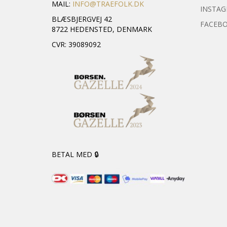
MAIL:
INFO@TRAEFOLK.DK
INSTA
BLÆSBJERGVEJ 42
FACEB
8722 HEDENSTED, DENMARK
CVR: 39089092
BETAL MED 🔒