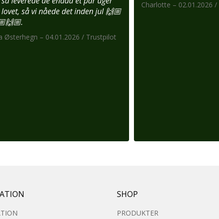
 så leverede de endda et par uger
Charlotte – 02.01.2026 / 
 lovet, så vi nåede det inden jul 🙌🏼
🏼🙌🏼.
a Østerhegn – 04.01.2026 / Trustpilot
RATION
SHOP
ATION
PRODUKTER