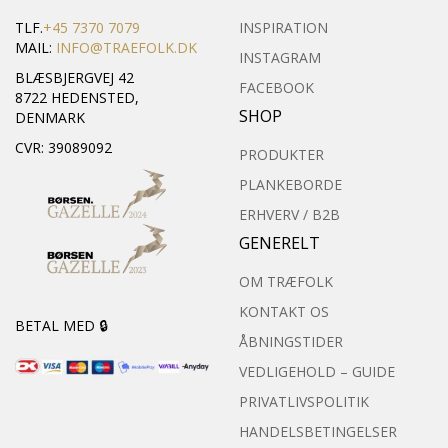
TLF.
+45 7370 7079
INSPIRATION
MAIL:
INFO@TRAEFOLK.DK
INSTAGRAM
BLÆSBJERGVEJ 42
FACEBOOK
8722 HEDENSTED,
SHOP
DENMARK
CVR: 39089092
PRODUKTER
PLANKEBORDE
ERHVERV / B2B
GENERELT
OM TRÆFOLK
KONTAKT OS
BETAL MED 🔒
ÅBNINGSTIDER
VEDLIGEHOLD – GUIDE
PRIVATLIVSPOLITIK
HANDELSBETINGELSER