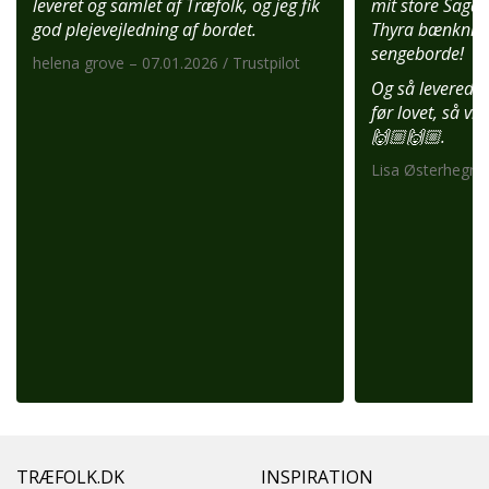
leveret og samlet af Træfolk, og jeg fik
mit store Saga 
god plejevejledning af bordet.
Thyra bænknin
sengeborde!
helena grove – 07.01.2026 / Trustpilot
Og så leverede 
før lovet, så vi
🙌🏼🙌🏼.
Lisa Østerhegn –
TRÆFOLK.DK
INSPIRATION