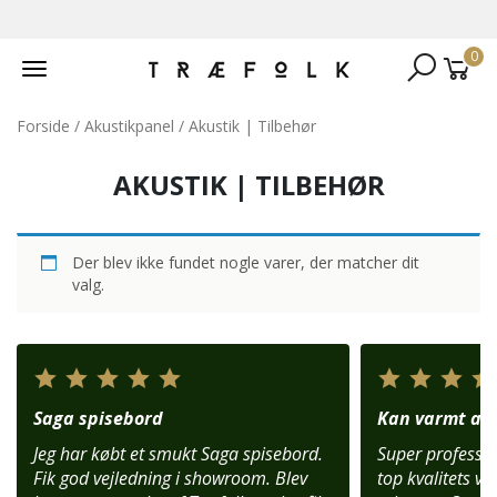
0
Toggle
navigation
Forside
/
Akustikpanel
/ Akustik | Tilbehør
AKUSTIK | TILBEHØR
Der blev ikke fundet nogle varer, der matcher dit
valg.
Saga spisebord
Kan varmt anb
Jeg har købt et smukt Saga spisebord.
Super profession
Fik god vejledning i showroom. Blev
top kvalitets var