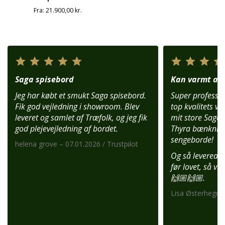
Fra:
21.900,00
kr.
Saga spisebord
Kan varmt anb
Jeg har købt et smukt Saga spisebord.
Super profession
Fik god vejledning i showroom. Blev
top kvalitets var
leveret og samlet af Træfolk, og jeg fik
mit store Saga 
god plejevejledning af bordet.
Thyra bænknin
sengeborde!
helena grove – 07.01.2026 / Trustpilot
Og så leverede 
før lovet, så vi
🙌🏼🙌🏼.
Lisa Østerhegn –