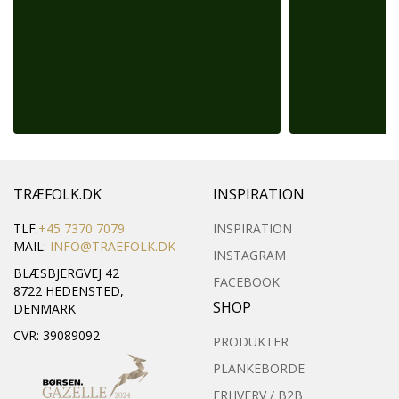
TRÆFOLK.DK
INSPIRATION
TLF.
+45 7370 7079
INSPIRATION
MAIL:
INFO@TRAEFOLK.DK
INSTAGRAM
BLÆSBJERGVEJ 42
FACEBOOK
8722 HEDENSTED,
SHOP
DENMARK
CVR: 39089092
PRODUKTER
PLANKEBORDE
ERHVERV / B2B