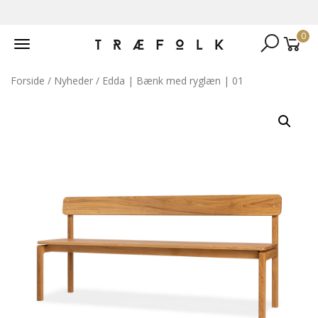
0
Toggle
navigation
Forside
/
Nyheder
/ Edda | Bænk med ryglæn | 01