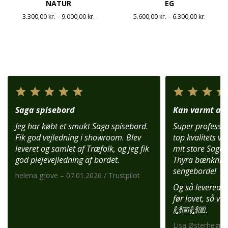
NATUR
EG
Prisinterval:
Prisinte
3.300,00
kr.
–
9.000,00
kr.
5.600,00
kr.
–
6.300,00
kr.
3.300,00 kr.
5.600,00
til
til
9.000,00 kr.
6.300,00
Saga spisebord
Kan varmt anb
Jeg har købt et smukt Saga spisebord.
Super profession
Fik god vejledning i showroom. Blev
top kvalitets var
leveret og samlet af Træfolk, og jeg fik
mit store Saga 
god plejevejledning af bordet.
Thyra bænknin
sengeborde!
helena grove – 07.01.2026 / Trustpilot
Og så leverede 
før lovet, så vi
🙌🏼🙌🏼.
Lisa Østerhegn –