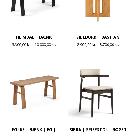
HEIMDAL | BÆNK
SIDEBORD | BASTIAN
Prisinterval:
Prisinte
3.300,00
kr.
–
10.000,00
kr.
2.900,00
kr.
–
3.700,00
kr.
3.300,00 kr.
2.900,00
til
til
10.000,00 kr.
3.700,00
FOLKE | BÆNK | EG |
SIBBA | SPISESTOL | RØGET