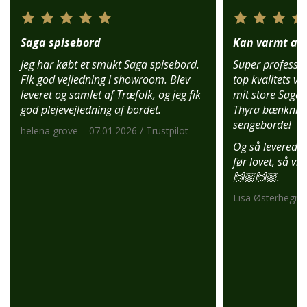
Saga spisebord
Kan varmt anb
Jeg har købt et smukt Saga spisebord.
Super profession
Fik god vejledning i showroom. Blev
top kvalitets var
leveret og samlet af Træfolk, og jeg fik
mit store Saga 
god plejevejledning af bordet.
Thyra bænknin
sengeborde!
helena grove – 07.01.2026 / Trustpilot
Og så leverede 
før lovet, så vi
🙌🏼🙌🏼.
Lisa Østerhegn –