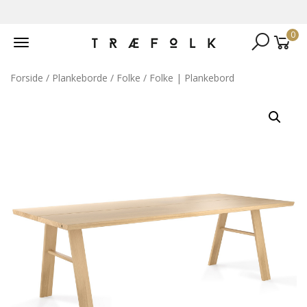
0
Toggle
navigation
Forside
/
Plankeborde
/
Folke
/ Folke | Plankebord