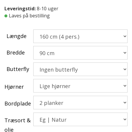
19.400,00 kr.
til
Leveringstid:
8-10 uger
Laves på bestilling
37.900,00 kr.
Længde
Bredde
Butterfly
Hjørner
Bordplade
Træsort &
olie