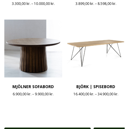
Prisinterval:
Prisinte
3.300,00
kr.
–
10.000,00
kr.
3.899,00
kr.
–
8.598,00
kr.
3.300,00 kr.
3.899,00
til
til
10.000,00 kr.
8.598,00
MJÖLNER SOFABORD
BJÖRK | SPISEBORD
Prisinterval:
Prisint
6.900,00
kr.
–
9.900,00
kr.
16.400,00
kr.
–
34.900,00
kr.
6.900,00 kr.
16.400
til
til
9.900,00 kr.
34.900