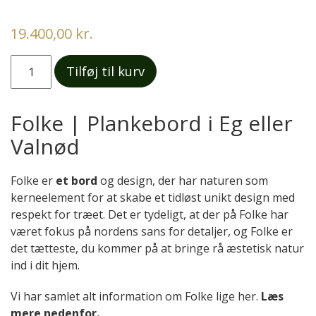
19.400,00 kr.
Folke
Tilføj til kurv
|
Plankebord
antal
Folke | Plankebord i Eg eller
Valnød
Folke er
et bord
og design, der har naturen som
kerneelement for at skabe et tidløst unikt design med
respekt for træet. Det er tydeligt, at der på Folke har
været fokus på nordens sans for detaljer, og Folke er
det tætteste, du kommer på at bringe rå æstetisk natur
ind i dit hjem.
Vi har samlet alt information om Folke lige her.
Læs
mere nedenfor.