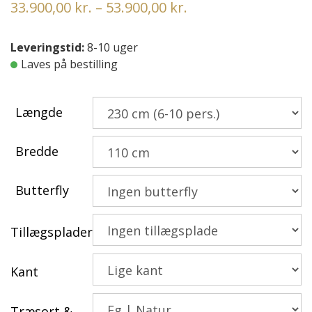
Prisinterval:
33.900,00
kr.
–
53.900,00
kr.
33.900,00 kr.
til
Leveringstid:
8-10 uger
Laves på bestilling
53.900,00 kr.
Længde
Bredde
Butterfly
Tillægsplader
Kant
Træsort &