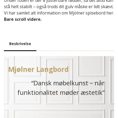
Under foden er der 8 justérbare fødder, så det altid kan
stå helt stabilt – også trods dit gulv måske er lidt skævt.
Vi har samlet alt information om Mjölner spisebord her.
Bare scroll videre.
Beskrivelse
Mjølner Langbord
“Dansk møbelkunst – når
funktionalitet møder æstetik”