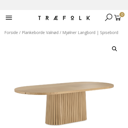
0
Toggle
navigation
Forside
/
Plankeborde Valnød
/ Mjølner Langbord | Spisebord