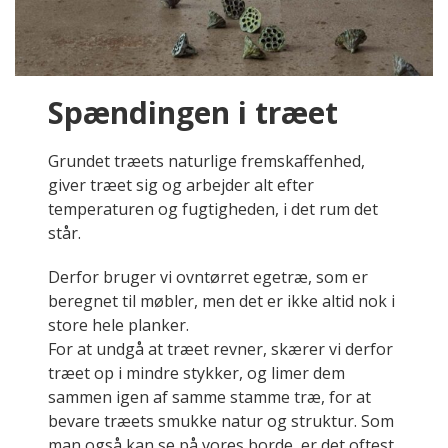
Spændingen i træet
Grundet træets naturlige fremskaffenhed,
giver træet sig og arbejder alt efter
temperaturen og fugtigheden, i det rum det
står.
Derfor bruger vi ovntørret egetræ, som er
beregnet til møbler, men det er ikke altid nok i
store hele planker.
For at undgå at træet revner, skærer vi derfor
træet op i mindre stykker, og limer dem
sammen igen af samme stamme træ, for at
bevare træets smukke natur og struktur. Som
man også kan se på vores borde, er det oftest