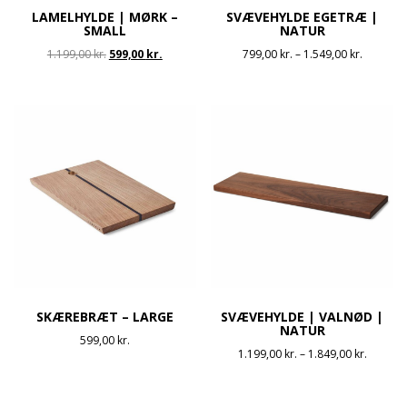
LAMELHYLDE | MØRK –
SVÆVEHYLDE EGETRÆ |
SMALL
NATUR
Den
Den
Prisinter
1.199,00
kr.
599,00
kr.
799,00
kr.
–
1.549,00
kr.
oprindelige
aktuelle
799,00 kr
pris
pris
til
var:
er:
1.549,00 
1.199,00 kr..
599,00 kr..
SKÆREBRÆT – LARGE
SVÆVEHYLDE | VALNØD |
NATUR
599,00
kr.
Prisinte
1.199,00
kr.
–
1.849,00
kr.
1.199,00
til
1.849,00