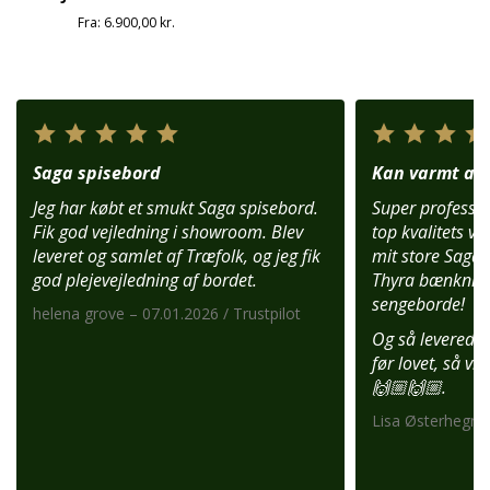
Fra:
6.900,00
kr.
Saga spisebord
Kan varmt anb
Jeg har købt et smukt Saga spisebord.
Super profession
Fik god vejledning i showroom. Blev
top kvalitets var
leveret og samlet af Træfolk, og jeg fik
mit store Saga 
god plejevejledning af bordet.
Thyra bænknin
sengeborde!
helena grove – 07.01.2026 / Trustpilot
Og så leverede 
før lovet, så vi
🙌🏼🙌🏼.
Lisa Østerhegn –