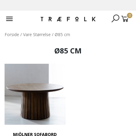
0
Toggle
navigation
Forside
/ Vare Størrelse / Ø85 cm
Ø85 CM
MJÖLNER SOFABORD