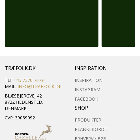
TRÆFOLK.DK
INSPIRATION
TLF.
+45 7370 7079
INSPIRATION
MAIL:
INFO@TRAEFOLK.DK
INSTAGRAM
BLÆSBJERGVEJ 42
FACEBOOK
8722 HEDENSTED,
SHOP
DENMARK
CVR: 39089092
PRODUKTER
PLANKEBORDE
ERHVERV / B2B