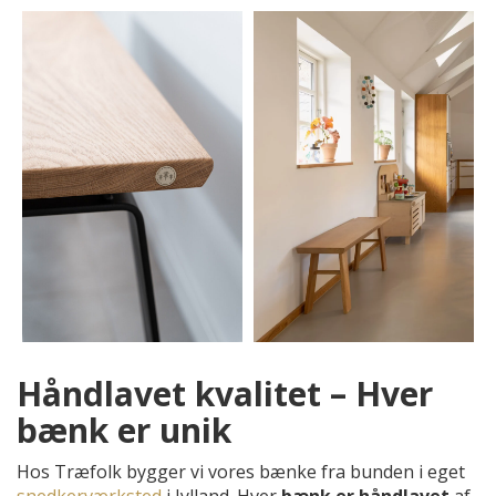
Håndlavet kvalitet – Hver
bænk er unik
Hos Træfolk bygger vi vores bænke fra bunden i eget
snedkerværksted
i Jylland. Hver
bænk er håndlavet
af