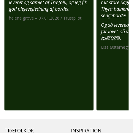
leveret og samlet af Træfolk, og jeg fik
mit store Saga 
god plejevejledning af bordet.
Thyra bænknin
sengeborde!
helena grove – 07.01.2026 / Trustpilot
Og så leverede 
før lovet, så vi
🙌🏼🙌🏼.
Lisa Østerhegn –
TRÆFOLK.DK
INSPIRATION