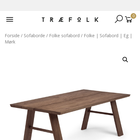
0
Toggle
navigation
Forside
/
Sofaborde
/
Folke sofabord
/ Folke | Sofabord | Eg |
Mørk