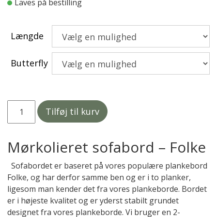
Laves på bestilling
7.000,00 kr.
Længde
Butterfly
Folke
Tilføj til kurv
|
Sofabord
|
Mørkolieret sofabord – Folke
Eg
|
Sofabordet er baseret på vores populære plankebord
Mørk
Folke, og har derfor samme ben og er i to planker,
antal
ligesom man kender det fra vores plankeborde. Bordet
er i højeste kvalitet og er yderst stabilt grundet
designet fra vores plankeborde. Vi bruger en 2-