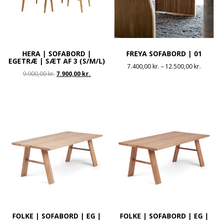
HERA | SOFABORD |
FREYA SOFABORD | 01
EGETRÆ | SÆT AF 3 (S/M/L)
Prisinte
7.400,00
kr.
–
12.500,00
kr.
Den
Den
9.900,00
kr.
7.900,00
kr.
7.400,0
oprindelige
aktuelle
til
pris
pris
12.500,
var:
er:
9.900,00 kr..
7.900,00 kr..
FOLKE | SOFABORD | EG |
FOLKE | SOFABORD | EG |