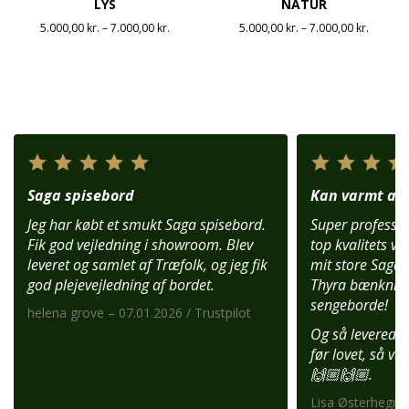
LYS
NATUR
Prisinterval:
Prisinte
5.000,00
kr.
–
7.000,00
kr.
5.000,00
kr.
–
7.000,00
kr.
5.000,00 kr.
5.000,00
til
til
7.000,00 kr.
7.000,00
Saga spisebord
Kan varmt anb
Jeg har købt et smukt Saga spisebord.
Super profession
Fik god vejledning i showroom. Blev
top kvalitets var
leveret og samlet af Træfolk, og jeg fik
mit store Saga 
god plejevejledning af bordet.
Thyra bænknin
sengeborde!
helena grove – 07.01.2026 / Trustpilot
Og så leverede 
før lovet, så vi
🙌🏼🙌🏼.
Lisa Østerhegn –