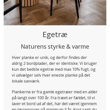
Egetræ
Naturens styrke & varme
Hver planke er unik, og derfor findes der
aldrig 2 bordplader, der er identiske. Vi bruger
kun det bedste egetræ med max 10% fugt, og
vi udvælger selv hver eneste planke på det
lokale savværk.
Plankerne er fra gamle egetræer med en alder
på langt over 100 år. Fra træet er fældet, til vi
laver et bord ud af det, har det været igennem
en tørreproces på minimum 3 år. Kort sagt; du