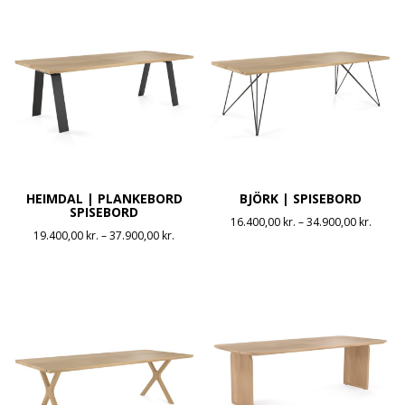
HEIMDAL | PLANKEBORD
BJÖRK | SPISEBORD
SPISEBORD
Prisint
16.400,00
kr.
–
34.900,00
kr.
Prisinterval:
19.400,00
kr.
–
37.900,00
kr.
16.400
19.400,00 kr.
til
til
34.900
37.900,00 kr.