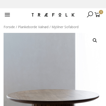
0
Toggle
navigation
Forside
/
Plankeborde Valnød
/ Mjölner Sofabord