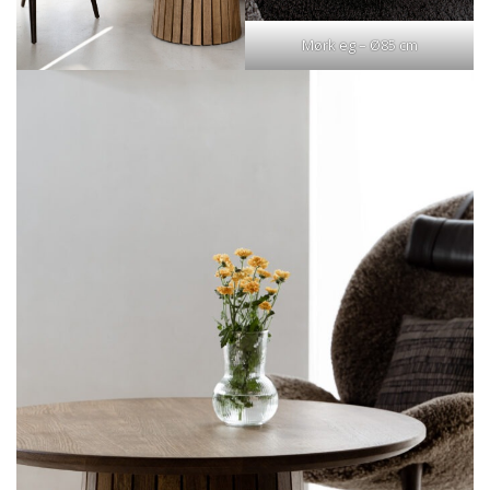
Mørk eg – Ø85 cm