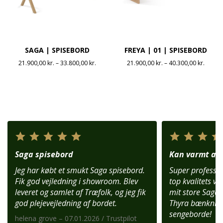
SAGA | SPISEBORD
FREYA | 01 | SPISEBORD
Prisinterval:
Prisint
21.900,00
kr.
–
33.800,00
kr.
21.900,00
kr.
–
40.300,00
kr.
21.900,00 kr.
21.900
til
til
33.800,00 kr.
40.300
Saga spisebord
Kan varmt anb
Jeg har købt et smukt Saga spisebord.
Super profession
Fik god vejledning i showroom. Blev
top kvalitets var
leveret og samlet af Træfolk, og jeg fik
mit store Saga 
god plejevejledning af bordet.
Thyra bænknin
sengeborde!
helena grove – 07.01.2026 / Trustpilot