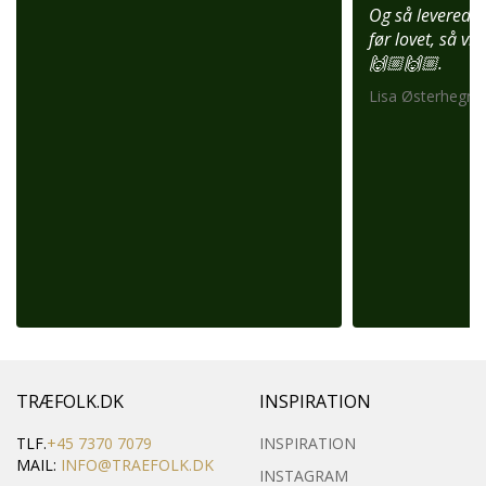
Og så leverede 
før lovet, så vi
🙌🏼🙌🏼.
Lisa Østerhegn –
TRÆFOLK.DK
INSPIRATION
TLF.
+45 7370 7079
INSPIRATION
MAIL:
INFO@TRAEFOLK.DK
INSTAGRAM